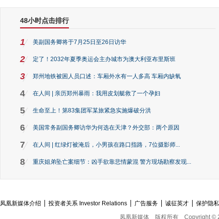
48小时点击排行
1
美副国务卿将于7月25日至26日访华
2
定了！2032年夏季奥运会主办城市为澳大利亚布里斯班
3
郑州地铁被困人员口述：车厢外水有一人多高 车厢内缺氧
4
在人间 | 亲历郑州暴雨：我用皮划艇救了一个孕妇
5
生命至上！第83集团军某旅紧急实施爆破分洪
6
美国常务副国务卿访华为何选在天津？外交部：两个原因
7
在人间 | 红绿灯被淹后，小男孩在路口指路，7位摄影师...
8
重庆姐弟坠亡案细节：凶手欲靠悲情蒙混 警方现场勘察发现...
凤凰新媒体介绍
投资者关系 Investor Relations
广告服务
诚征英才
保护隐
凤凰新媒体
版权所有
Copyright © 