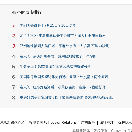
48小时点击排行
1
美副国务卿将于7月25日至26日访华
2
定了！2032年夏季奥运会主办城市为澳大利亚布里斯班
3
郑州地铁被困人员口述：车厢外水有一人多高 车厢内缺氧
4
在人间 | 亲历郑州暴雨：我用皮划艇救了一个孕妇
5
生命至上！第83集团军某旅紧急实施爆破分洪
6
美国常务副国务卿访华为何选在天津？外交部：两个原因
7
在人间 | 红绿灯被淹后，小男孩在路口指路，7位摄影师...
8
重庆姐弟坠亡案细节：凶手欲靠悲情蒙混 警方现场勘察发现...
凤凰新媒体介绍
投资者关系 Investor Relations
广告服务
诚征英才
保护隐
凤凰新媒体
版权所有
Copyright © 