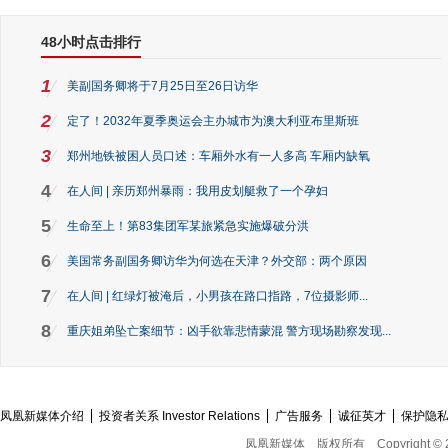
48小时点击排行
1
美副国务卿将于7月25日至26日访华
2
定了！2032年夏季奥运会主办城市为澳大利亚布里斯班
3
郑州地铁被困人员口述：车厢外水有一人多高 车厢内缺氧
4
在人间 | 亲历郑州暴雨：我用皮划艇救了一个孕妇
5
生命至上！第83集团军某旅紧急实施爆破分洪
6
美国常务副国务卿访华为何选在天津？外交部：两个原因
7
在人间 | 红绿灯被淹后，小男孩在路口指路，7位摄影师...
8
重庆姐弟坠亡案细节：凶手欲靠悲情蒙混 警方现场勘察发现...
凤凰新媒体介绍
投资者关系 Investor Relations
广告服务
诚征英才
保护隐
凤凰新媒体
版权所有
Copyright © 