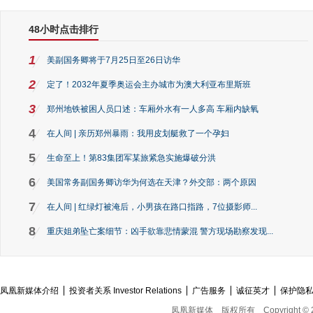
48小时点击排行
1
美副国务卿将于7月25日至26日访华
2
定了！2032年夏季奥运会主办城市为澳大利亚布里斯班
3
郑州地铁被困人员口述：车厢外水有一人多高 车厢内缺氧
4
在人间 | 亲历郑州暴雨：我用皮划艇救了一个孕妇
5
生命至上！第83集团军某旅紧急实施爆破分洪
6
美国常务副国务卿访华为何选在天津？外交部：两个原因
7
在人间 | 红绿灯被淹后，小男孩在路口指路，7位摄影师...
8
重庆姐弟坠亡案细节：凶手欲靠悲情蒙混 警方现场勘察发现...
凤凰新媒体介绍
投资者关系 Investor Relations
广告服务
诚征英才
保护隐
凤凰新媒体
版权所有
Copyright © 