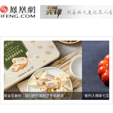
把它加到了牛轧糖里
被列入佛家七宝的它到底有多美？