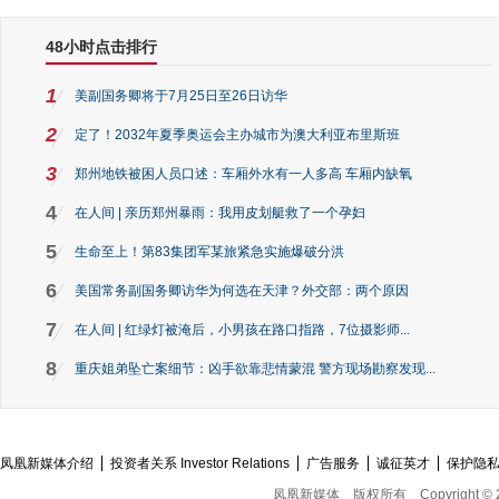
48小时点击排行
1
美副国务卿将于7月25日至26日访华
2
定了！2032年夏季奥运会主办城市为澳大利亚布里斯班
3
郑州地铁被困人员口述：车厢外水有一人多高 车厢内缺氧
4
在人间 | 亲历郑州暴雨：我用皮划艇救了一个孕妇
5
生命至上！第83集团军某旅紧急实施爆破分洪
6
美国常务副国务卿访华为何选在天津？外交部：两个原因
7
在人间 | 红绿灯被淹后，小男孩在路口指路，7位摄影师...
8
重庆姐弟坠亡案细节：凶手欲靠悲情蒙混 警方现场勘察发现...
凤凰新媒体介绍
投资者关系 Investor Relations
广告服务
诚征英才
保护隐
凤凰新媒体
版权所有
Copyright © 