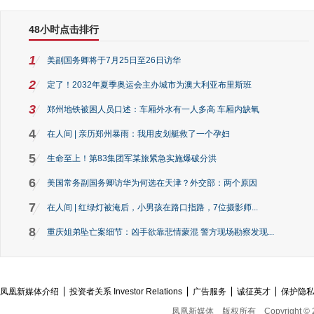
48小时点击排行
1
美副国务卿将于7月25日至26日访华
2
定了！2032年夏季奥运会主办城市为澳大利亚布里斯班
3
郑州地铁被困人员口述：车厢外水有一人多高 车厢内缺氧
4
在人间 | 亲历郑州暴雨：我用皮划艇救了一个孕妇
5
生命至上！第83集团军某旅紧急实施爆破分洪
6
美国常务副国务卿访华为何选在天津？外交部：两个原因
7
在人间 | 红绿灯被淹后，小男孩在路口指路，7位摄影师...
8
重庆姐弟坠亡案细节：凶手欲靠悲情蒙混 警方现场勘察发现...
凤凰新媒体介绍
投资者关系 Investor Relations
广告服务
诚征英才
保护隐
凤凰新媒体
版权所有
Copyright © 