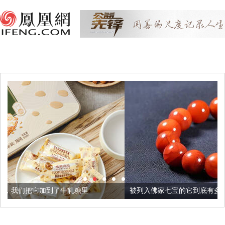
轧糖里
被列入佛家七宝的它到底有多美？