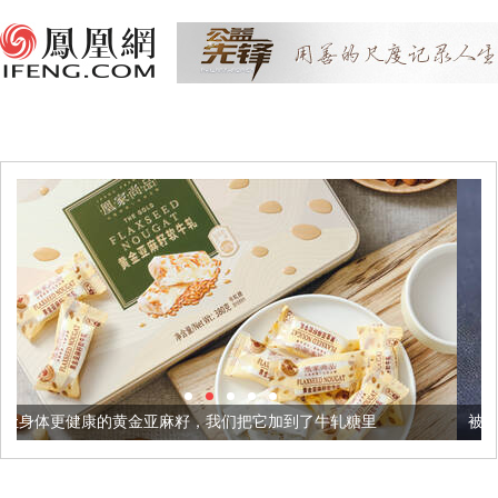
亚麻籽，我们把它加到了牛轧糖里
被列入佛家七宝的它到底