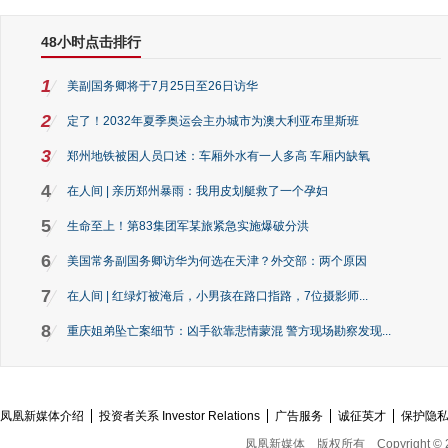
48小时点击排行
1
美副国务卿将于7月25日至26日访华
2
定了！2032年夏季奥运会主办城市为澳大利亚布里斯班
3
郑州地铁被困人员口述：车厢外水有一人多高 车厢内缺氧
4
在人间 | 亲历郑州暴雨：我用皮划艇救了一个孕妇
5
生命至上！第83集团军某旅紧急实施爆破分洪
6
美国常务副国务卿访华为何选在天津？外交部：两个原因
7
在人间 | 红绿灯被淹后，小男孩在路口指路，7位摄影师...
8
重庆姐弟坠亡案细节：凶手欲靠悲情蒙混 警方现场勘察发现...
凤凰新媒体介绍
投资者关系 Investor Relations
广告服务
诚征英才
保护隐
凤凰新媒体
版权所有
Copyright © 