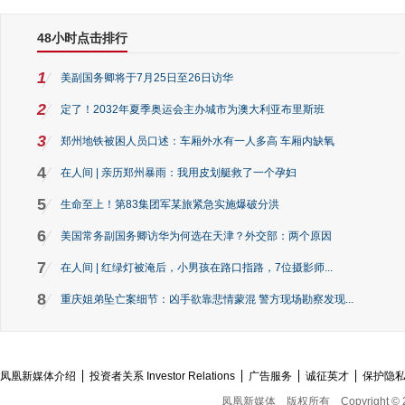
48小时点击排行
1
美副国务卿将于7月25日至26日访华
2
定了！2032年夏季奥运会主办城市为澳大利亚布里斯班
3
郑州地铁被困人员口述：车厢外水有一人多高 车厢内缺氧
4
在人间 | 亲历郑州暴雨：我用皮划艇救了一个孕妇
5
生命至上！第83集团军某旅紧急实施爆破分洪
6
美国常务副国务卿访华为何选在天津？外交部：两个原因
7
在人间 | 红绿灯被淹后，小男孩在路口指路，7位摄影师...
8
重庆姐弟坠亡案细节：凶手欲靠悲情蒙混 警方现场勘察发现...
凤凰新媒体介绍
投资者关系 Investor Relations
广告服务
诚征英才
保护隐
凤凰新媒体
版权所有
Copyright © 