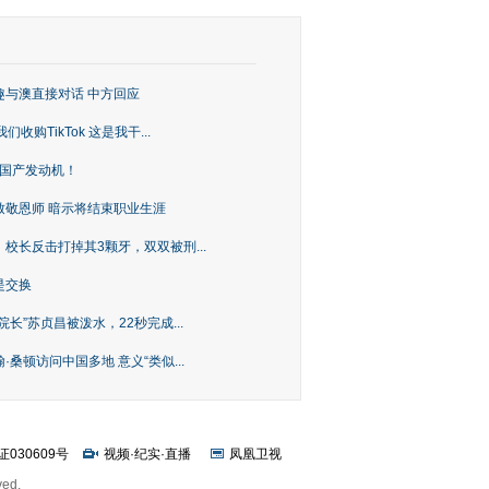
趣与澳直接对话 中方回应
购TikTok 这是我干...
上国产发动机！
致敬恩师 暗示将结束职业生涯
校长反击打掉其3颗牙，双双被刑...
是交换
长”苏贞昌被泼水，22秒完成...
桑顿访问中国多地 意义“类似...
证030609号
视频
·
纪实
·
直播
凤凰卫视
ved.