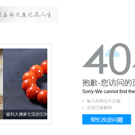
抱歉-您访问的
Sorry-We cannot find t
输入的网址不正确
页面已被删除
七宝的它到底有多美？
这个3.2米的长卷