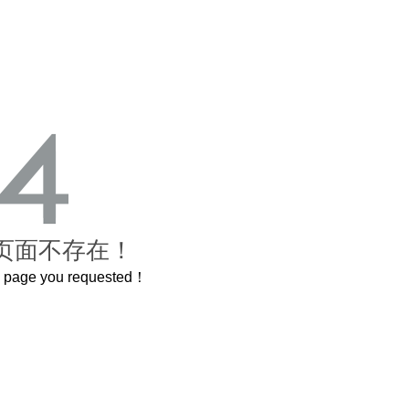
页面不存在！
he page you requested！
，还原了600岁的紫禁城
曲奇届的“爱马仕”把