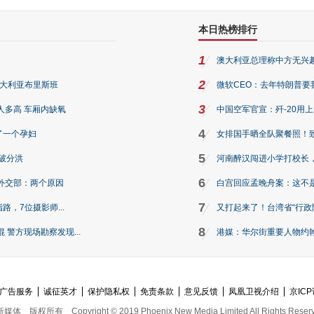
本日热榜排行
1
澳大利亚总理称中方无兴
2
澳大利亚布里斯班
微软CEO：去年特朗普要我们收
3
人多高 车厢内缺氧
中国空军官宣：歼-20用
4
了一个孕妇
女排国手晒全队聚餐照！
5
破分洪
河南醉汉闯进小学打校长，
6
外交部：两个原因
白宫回应孟晚舟案：这不
7
路，7位摄影师...
又打起来了！台湾省“行政院
8
警方现场勘察发现...
港媒：华尔街重要人物约翰·
广告服务
诚征英才
保护隐私权
免责条款
意见反馈
凤凰卫视介绍
京ICP
新媒体
版权所有
Copyright © 2019 Phoenix New Media Limited All Rights Reser