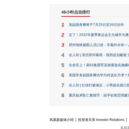
48小时点击排行
1
美副国务卿将于7月25日至26日访华
2
定了！2032年夏季奥运会主办城市为
3
郑州地铁被困人员口述：车厢外水有一
4
在人间 | 亲历郑州暴雨：我用皮划艇救
5
生命至上！第83集团军某旅紧急实施爆
6
美国常务副国务卿访华为何选在天津？
7
在人间 | 红绿灯被淹后，小男孩在路口指
8
重庆姐弟坠亡案细节：凶手欲靠悲情蒙混 
凤凰新媒体介绍
投资者关系 Investor Relations
凤凰