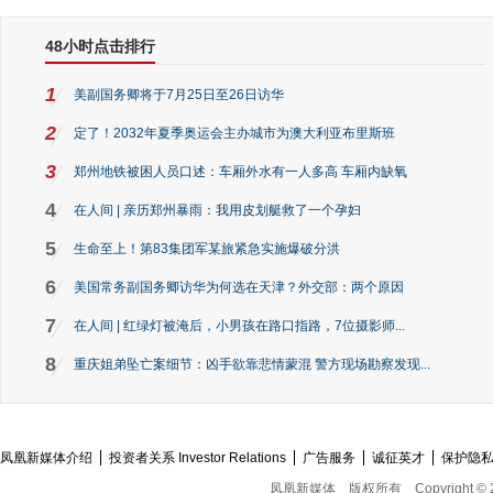
48小时点击排行
1
美副国务卿将于7月25日至26日访华
2
定了！2032年夏季奥运会主办城市为澳大利亚布里斯班
3
郑州地铁被困人员口述：车厢外水有一人多高 车厢内缺氧
4
在人间 | 亲历郑州暴雨：我用皮划艇救了一个孕妇
5
生命至上！第83集团军某旅紧急实施爆破分洪
6
美国常务副国务卿访华为何选在天津？外交部：两个原因
7
在人间 | 红绿灯被淹后，小男孩在路口指路，7位摄影师...
8
重庆姐弟坠亡案细节：凶手欲靠悲情蒙混 警方现场勘察发现...
凤凰新媒体介绍
投资者关系 Investor Relations
广告服务
诚征英才
保护隐
凤凰新媒体
版权所有
Copyright © 