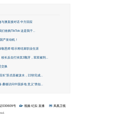
趣与澳直接对话 中方回应
购TikTok 这是我干...
上国产发动机！
致敬恩师 暗示将结束职业生涯
校长反击打掉其3颗牙，双双被刑...
是交换
长”苏贞昌被泼水，22秒完成...
桑顿访问中国多地 意义“类似...
证030609号
视频
·
纪实
·
直播
凤凰卫视
ved.