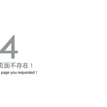
页面不存在！
he page you requested！
这个3.2米的长卷，还原了600岁的紫禁城