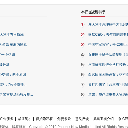
本日热榜排行
1
澳大利亚总理称中方无兴
2
澳大利亚布里斯班
微软CEO：去年特朗普要我们收
3
人多高 车厢内缺氧
中国空军官宣：歼-20用
4
了一个孕妇
女排国手晒全队聚餐照！
5
破分洪
河南醉汉闯进小学打校长，
6
外交部：两个原因
白宫回应孟晚舟案：这不
7
路，7位摄影师...
又打起来了！台湾省“行政院
8
警方现场勘察发现...
港媒：华尔街重要人物约翰·
广告服务
诚征英才
保护隐私权
免责条款
意见反馈
凤凰卫视介绍
京ICP
新媒体
版权所有
Copyright © 2019 Phoenix New Media Limited All Rights Reser