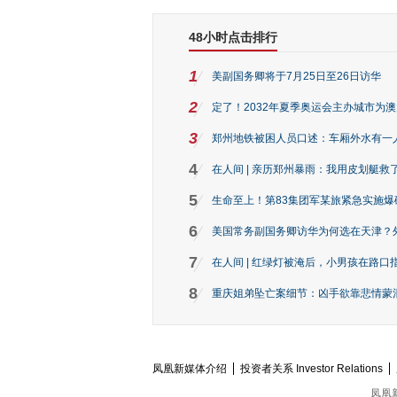
48小时点击排行
1
美副国务卿将于7月25日至26日访华
2
定了！2032年夏季奥运会主办城市为
3
郑州地铁被困人员口述：车厢外水有一
4
在人间 | 亲历郑州暴雨：我用皮划艇救
5
生命至上！第83集团军某旅紧急实施爆
6
美国常务副国务卿访华为何选在天津？
7
在人间 | 红绿灯被淹后，小男孩在路口指
8
重庆姐弟坠亡案细节：凶手欲靠悲情蒙混 
凤凰新媒体介绍
投资者关系 Investor Relations
凤凰