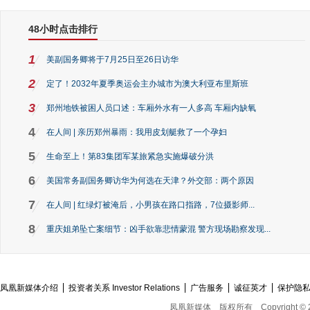
48小时点击排行
1
美副国务卿将于7月25日至26日访华
2
定了！2032年夏季奥运会主办城市为澳大利亚布里斯班
3
郑州地铁被困人员口述：车厢外水有一人多高 车厢内缺氧
4
在人间 | 亲历郑州暴雨：我用皮划艇救了一个孕妇
5
生命至上！第83集团军某旅紧急实施爆破分洪
6
美国常务副国务卿访华为何选在天津？外交部：两个原因
7
在人间 | 红绿灯被淹后，小男孩在路口指路，7位摄影师...
8
重庆姐弟坠亡案细节：凶手欲靠悲情蒙混 警方现场勘察发现...
凤凰新媒体介绍
投资者关系 Investor Relations
广告服务
诚征英才
保护隐
凤凰新媒体
版权所有
Copyright © 