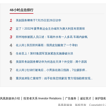
48小时点击排行
1
美副国务卿将于7月25日至26日访华
2
定了！2032年夏季奥运会主办城市为澳大利亚布里斯班
3
郑州地铁被困人员口述：车厢外水有一人多高 车厢内缺氧
4
在人间 | 亲历郑州暴雨：我用皮划艇救了一个孕妇
5
生命至上！第83集团军某旅紧急实施爆破分洪
6
美国常务副国务卿访华为何选在天津？外交部：两个原因
7
在人间 | 红绿灯被淹后，小男孩在路口指路，7位摄影师...
8
重庆姐弟坠亡案细节：凶手欲靠悲情蒙混 警方现场勘察发现...
凤凰新媒体介绍
投资者关系 Investor Relations
广告服务
诚征英才
保护隐
凤凰新媒体
版权所有
Copyright © 