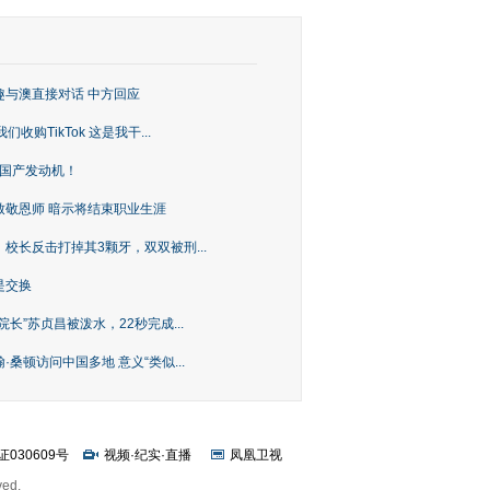
趣与澳直接对话 中方回应
购TikTok 这是我干...
上国产发动机！
致敬恩师 暗示将结束职业生涯
校长反击打掉其3颗牙，双双被刑...
是交换
长”苏贞昌被泼水，22秒完成...
桑顿访问中国多地 意义“类似...
证030609号
视频
·
纪实
·
直播
凤凰卫视
ved.