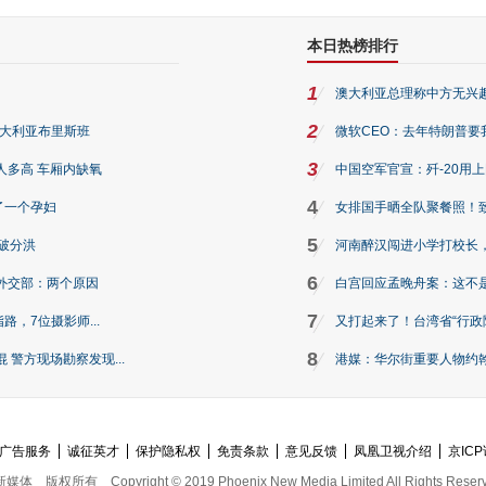
本日热榜排行
1
澳大利亚总理称中方无兴
2
澳大利亚布里斯班
微软CEO：去年特朗普要我们收
3
人多高 车厢内缺氧
中国空军官宣：歼-20用
4
了一个孕妇
女排国手晒全队聚餐照！
5
破分洪
河南醉汉闯进小学打校长，
6
外交部：两个原因
白宫回应孟晚舟案：这不
7
路，7位摄影师...
又打起来了！台湾省“行政院
8
警方现场勘察发现...
港媒：华尔街重要人物约翰·
广告服务
诚征英才
保护隐私权
免责条款
意见反馈
凤凰卫视介绍
京ICP
新媒体
版权所有
Copyright © 2019 Phoenix New Media Limited All Rights Reser