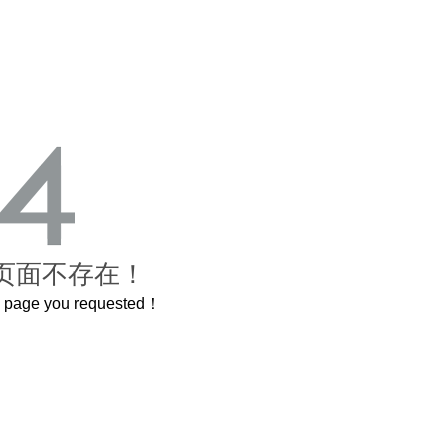
页面不存在！
he page you requested！
这个3.2米的长卷，还原了600岁的紫禁城