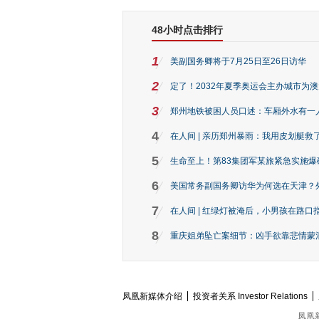
48小时点击排行
1
美副国务卿将于7月25日至26日访华
2
定了！2032年夏季奥运会主办城市为
3
郑州地铁被困人员口述：车厢外水有一
4
在人间 | 亲历郑州暴雨：我用皮划艇救
5
生命至上！第83集团军某旅紧急实施爆
6
美国常务副国务卿访华为何选在天津？
7
在人间 | 红绿灯被淹后，小男孩在路口指
8
重庆姐弟坠亡案细节：凶手欲靠悲情蒙混 
凤凰新媒体介绍
投资者关系 Investor Relations
凤凰