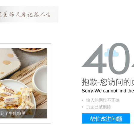
抱歉-您访问的
Sorry-We cannot find t
输入的网址不正确
页面已被删除
了牛轧糖里
被列入佛家七宝的它到底有多美？