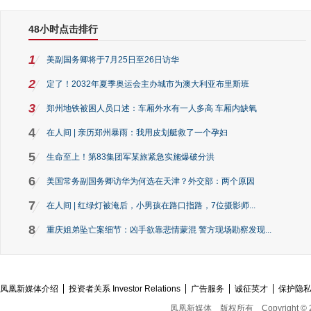
48小时点击排行
1
美副国务卿将于7月25日至26日访华
2
定了！2032年夏季奥运会主办城市为澳大利亚布里斯班
3
郑州地铁被困人员口述：车厢外水有一人多高 车厢内缺氧
4
在人间 | 亲历郑州暴雨：我用皮划艇救了一个孕妇
5
生命至上！第83集团军某旅紧急实施爆破分洪
6
美国常务副国务卿访华为何选在天津？外交部：两个原因
7
在人间 | 红绿灯被淹后，小男孩在路口指路，7位摄影师...
8
重庆姐弟坠亡案细节：凶手欲靠悲情蒙混 警方现场勘察发现...
凤凰新媒体介绍
投资者关系 Investor Relations
广告服务
诚征英才
保护隐
凤凰新媒体
版权所有
Copyright © 