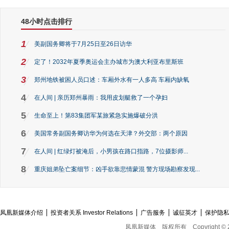
48小时点击排行
1
美副国务卿将于7月25日至26日访华
2
定了！2032年夏季奥运会主办城市为澳大利亚布里斯班
3
郑州地铁被困人员口述：车厢外水有一人多高 车厢内缺氧
4
在人间 | 亲历郑州暴雨：我用皮划艇救了一个孕妇
5
生命至上！第83集团军某旅紧急实施爆破分洪
6
美国常务副国务卿访华为何选在天津？外交部：两个原因
7
在人间 | 红绿灯被淹后，小男孩在路口指路，7位摄影师...
8
重庆姐弟坠亡案细节：凶手欲靠悲情蒙混 警方现场勘察发现...
凤凰新媒体介绍
投资者关系 Investor Relations
广告服务
诚征英才
保护隐
凤凰新媒体
版权所有
Copyright © 