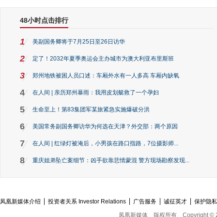
48小时点击排行
1
美副国务卿将于7月25日至26日访华
2
定了！2032年夏季奥运会主办城市为澳大利亚布里斯班
3
郑州地铁被困人员口述：车厢外水有一人多高 车厢内缺氧
4
在人间 | 亲历郑州暴雨：我用皮划艇救了一个孕妇
5
生命至上！第83集团军某旅紧急实施爆破分洪
6
美国常务副国务卿访华为何选在天津？外交部：两个原因
7
在人间 | 红绿灯被淹后，小男孩在路口指路，7位摄影师...
8
重庆姐弟坠亡案细节：凶手欲靠悲情蒙混 警方现场勘察发现...
凤凰新媒体介绍
投资者关系 Investor Relations
广告服务
诚征英才
保护隐
凤凰新媒体
版权所有
Copyright © 