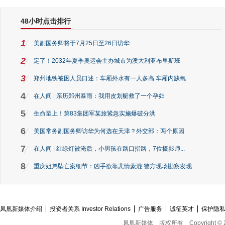
48小时点击排行
1
美副国务卿将于7月25日至26日访华
2
定了！2032年夏季奥运会主办城市为澳大利亚布里斯班
3
郑州地铁被困人员口述：车厢外水有一人多高 车厢内缺氧
4
在人间 | 亲历郑州暴雨：我用皮划艇救了一个孕妇
5
生命至上！第83集团军某旅紧急实施爆破分洪
6
美国常务副国务卿访华为何选在天津？外交部：两个原因
7
在人间 | 红绿灯被淹后，小男孩在路口指路，7位摄影师...
8
重庆姐弟坠亡案细节：凶手欲靠悲情蒙混 警方现场勘察发现...
凤凰新媒体介绍
投资者关系 Investor Relations
广告服务
诚征英才
保护隐
凤凰新媒体
版权所有
Copyright © 