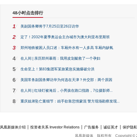
48小时点击排行
1
美副国务卿将于7月25日至26日访华
2
定了！2032年夏季奥运会主办城市为澳大利亚布里斯班
3
郑州地铁被困人员口述：车厢外水有一人多高 车厢内缺氧
4
在人间 | 亲历郑州暴雨：我用皮划艇救了一个孕妇
5
生命至上！第83集团军某旅紧急实施爆破分洪
6
美国常务副国务卿访华为何选在天津？外交部：两个原因
7
在人间 | 红绿灯被淹后，小男孩在路口指路，7位摄影师...
8
重庆姐弟坠亡案细节：凶手欲靠悲情蒙混 警方现场勘察发现...
凤凰新媒体介绍
投资者关系 Investor Relations
广告服务
诚征英才
保护隐
凤凰新媒体
版权所有
Copyright © 