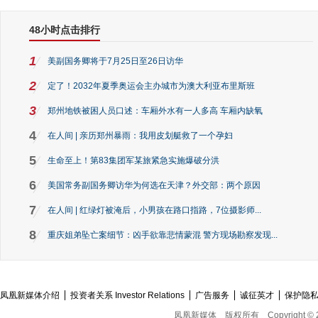
48小时点击排行
1
美副国务卿将于7月25日至26日访华
2
定了！2032年夏季奥运会主办城市为澳大利亚布里斯班
3
郑州地铁被困人员口述：车厢外水有一人多高 车厢内缺氧
4
在人间 | 亲历郑州暴雨：我用皮划艇救了一个孕妇
5
生命至上！第83集团军某旅紧急实施爆破分洪
6
美国常务副国务卿访华为何选在天津？外交部：两个原因
7
在人间 | 红绿灯被淹后，小男孩在路口指路，7位摄影师...
8
重庆姐弟坠亡案细节：凶手欲靠悲情蒙混 警方现场勘察发现...
凤凰新媒体介绍
投资者关系 Investor Relations
广告服务
诚征英才
保护隐
凤凰新媒体
版权所有
Copyright © 