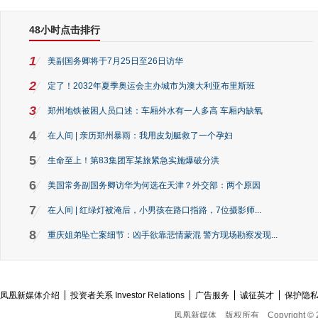
48小时点击排行
1
美副国务卿将于7月25日至26日访华
2
定了！2032年夏季奥运会主办城市为澳大利亚布里斯班
3
郑州地铁被困人员口述：车厢外水有一人多高 车厢内缺氧
4
在人间 | 亲历郑州暴雨：我用皮划艇救了一个孕妇
5
生命至上！第83集团军某旅紧急实施爆破分洪
6
美国常务副国务卿访华为何选在天津？外交部：两个原因
7
在人间 | 红绿灯被淹后，小男孩在路口指路，7位摄影师...
8
重庆姐弟坠亡案细节：凶手欲靠悲情蒙混 警方现场勘察发现...
凤凰新媒体介绍
投资者关系 Investor Relations
广告服务
诚征英才
保护隐
凤凰新媒体
版权所有
Copyright © 