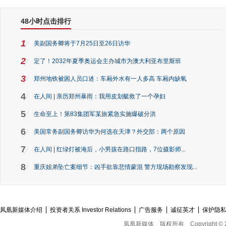
48小时点击排行
1
美副国务卿将于7月25日至26日访华
2
定了！2032年夏季奥运会主办城市为澳大利亚布里斯班
3
郑州地铁被困人员口述：车厢外水有一人多高 车厢内缺氧
4
在人间 | 亲历郑州暴雨：我用皮划艇救了一个孕妇
5
生命至上！第83集团军某旅紧急实施爆破分洪
6
美国常务副国务卿访华为何选在天津？外交部：两个原因
7
在人间 | 红绿灯被淹后，小男孩在路口指路，7位摄影师...
8
重庆姐弟坠亡案细节：凶手欲靠悲情蒙混 警方现场勘察发现...
凤凰新媒体介绍
投资者关系 Investor Relations
广告服务
诚征英才
保护隐
凤凰新媒体
版权所有
Copyright © 