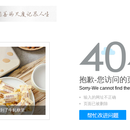
抱歉-您访问的
Sorry-We cannot find t
输入的网址不正确
页面已被删除
轧糖里
被列入佛家七宝的它到底有多美？