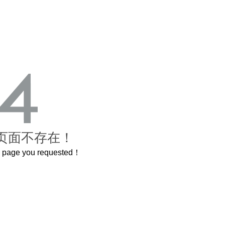
页面不存在！
he page you requested！
这个3.2米的长卷，还原了600岁的紫禁城