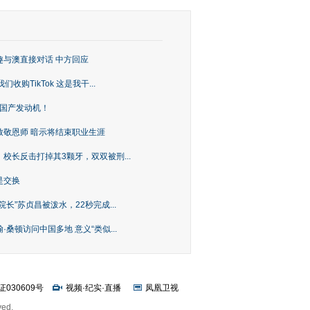
趣与澳直接对话 中方回应
购TikTok 这是我干...
上国产发动机！
致敬恩师 暗示将结束职业生涯
校长反击打掉其3颗牙，双双被刑...
是交换
长”苏贞昌被泼水，22秒完成...
桑顿访问中国多地 意义“类似...
证030609号
视频
·
纪实
·
直播
凤凰卫视
ved.