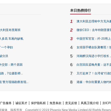
本日热榜排行
1
澳大利亚总理称中方无兴
2
澳大利亚布里斯班
微软CEO：去年特朗普要我们收
3
人多高 车厢内缺氧
中国空军官宣：歼-20用
4
了一个孕妇
女排国手晒全队聚餐照！
5
破分洪
河南醉汉闯进小学打校长，
6
外交部：两个原因
白宫回应孟晚舟案：这不
7
路，7位摄影师...
又打起来了！台湾省“行政院
8
警方现场勘察发现...
港媒：华尔街重要人物约翰·
广告服务
诚征英才
保护隐私权
免责条款
意见反馈
凤凰卫视介绍
京ICP
新媒体
版权所有
Copyright © 2019 Phoenix New Media Limited All Rights Reser