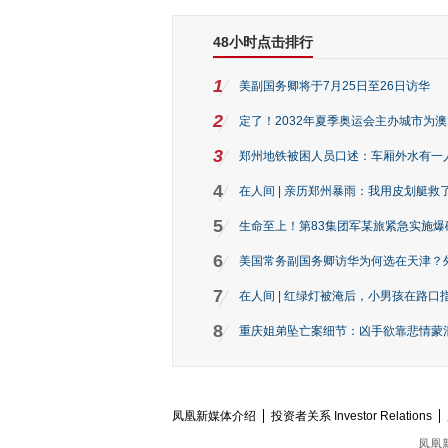
48小时点击排行
1
美副国务卿将于7月25日至26日访华
2
定了！2032年夏季奥运会主办城市为
3
郑州地铁被困人员口述：车厢外水有一
4
在人间 | 亲历郑州暴雨：我用皮划艇救
5
生命至上！第83集团军某旅紧急实施爆
6
美国常务副国务卿访华为何选在天津？
7
在人间 | 红绿灯被淹后，小男孩在路口指
8
重庆姐弟坠亡案细节：凶手欲靠悲情蒙混 
凤凰新媒体介绍
投资者关系 Investor Relations
凤凰