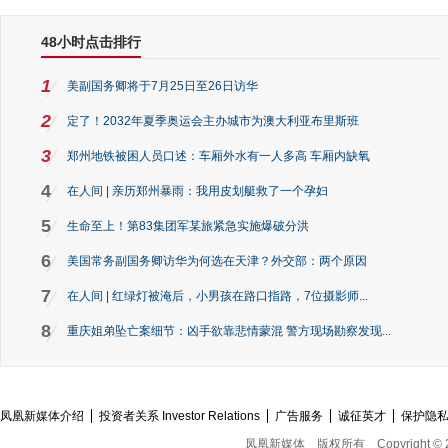
48小时点击排行
1
美副国务卿将于7月25日至26日访华
2
定了！2032年夏季奥运会主办城市为澳大利亚布里斯班
3
郑州地铁被困人员口述：车厢外水有一人多高 车厢内缺氧
4
在人间 | 亲历郑州暴雨：我用皮划艇救了一个孕妇
5
生命至上！第83集团军某旅紧急实施爆破分洪
6
美国常务副国务卿访华为何选在天津？外交部：两个原因
7
在人间 | 红绿灯被淹后，小男孩在路口指路，7位摄影师...
8
重庆姐弟坠亡案细节：凶手欲靠悲情蒙混 警方现场勘察发现...
凤凰新媒体介绍
投资者关系 Investor Relations
广告服务
诚征英才
保护隐
凤凰新媒体
版权所有
Copyright © 