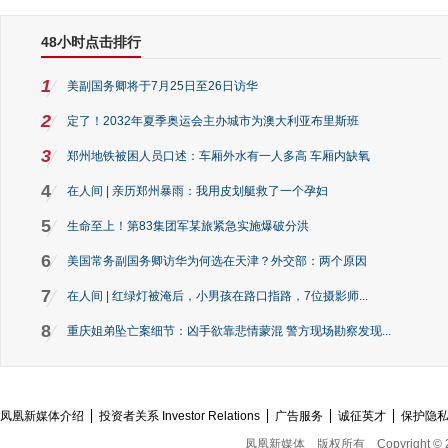
48小时点击排行
1
美副国务卿将于7月25日至26日访华
2
定了！2032年夏季奥运会主办城市为澳大利亚布里斯班
3
郑州地铁被困人员口述：车厢外水有一人多高 车厢内缺氧
4
在人间 | 亲历郑州暴雨：我用皮划艇救了一个孕妇
5
生命至上！第83集团军某旅紧急实施爆破分洪
6
美国常务副国务卿访华为何选在天津？外交部：两个原因
7
在人间 | 红绿灯被淹后，小男孩在路口指路，7位摄影师...
8
重庆姐弟坠亡案细节：凶手欲靠悲情蒙混 警方现场勘察发现...
凤凰新媒体介绍
投资者关系 Investor Relations
广告服务
诚征英才
保护隐
凤凰新媒体
版权所有
Copyright © 