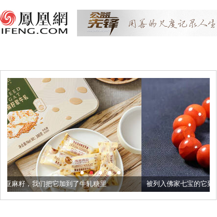
了牛轧糖里
被列入佛家七宝的它到底有多美？