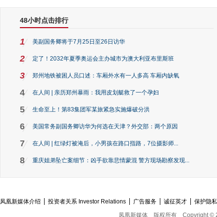
48小时点击排行
1
美副国务卿将于7月25日至26日访华
2
定了！2032年夏季奥运会主办城市为澳大利亚布里斯班
3
郑州地铁被困人员口述：车厢外水有一人多高 车厢内缺氧
4
在人间 | 亲历郑州暴雨：我用皮划艇救了一个孕妇
5
生命至上！第83集团军某旅紧急实施爆破分洪
6
美国常务副国务卿访华为何选在天津？外交部：两个原因
7
在人间 | 红绿灯被淹后，小男孩在路口指路，7位摄影师...
8
重庆姐弟坠亡案细节：凶手欲靠悲情蒙混 警方现场勘察发现...
凤凰新媒体介绍
投资者关系 Investor Relations
广告服务
诚征英才
保护隐
凤凰新媒体
版权所有
Copyright © 