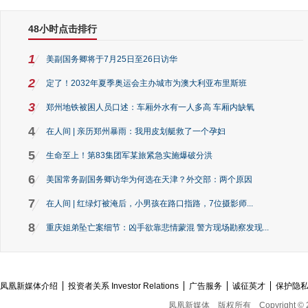
48小时点击排行
1
美副国务卿将于7月25日至26日访华
2
定了！2032年夏季奥运会主办城市为澳大利亚布里斯班
3
郑州地铁被困人员口述：车厢外水有一人多高 车厢内缺氧
4
在人间 | 亲历郑州暴雨：我用皮划艇救了一个孕妇
5
生命至上！第83集团军某旅紧急实施爆破分洪
6
美国常务副国务卿访华为何选在天津？外交部：两个原因
7
在人间 | 红绿灯被淹后，小男孩在路口指路，7位摄影师...
8
重庆姐弟坠亡案细节：凶手欲靠悲情蒙混 警方现场勘察发现...
凤凰新媒体介绍
投资者关系 Investor Relations
广告服务
诚征英才
保护隐
凤凰新媒体
版权所有
Copyright © 