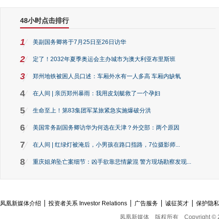
48小时点击排行
1
美副国务卿将于7月25日至26日访华
2
定了！2032年夏季奥运会主办城市为澳大利亚布里斯班
3
郑州地铁被困人员口述：车厢外水有一人多高 车厢内缺氧
4
在人间 | 亲历郑州暴雨：我用皮划艇救了一个孕妇
5
生命至上！第83集团军某旅紧急实施爆破分洪
6
美国常务副国务卿访华为何选在天津？外交部：两个原因
7
在人间 | 红绿灯被淹后，小男孩在路口指路，7位摄影师...
8
重庆姐弟坠亡案细节：凶手欲靠悲情蒙混 警方现场勘察发现...
凤凰新媒体介绍
投资者关系 Investor Relations
广告服务
诚征英才
保护隐
凤凰新媒体
版权所有
Copyright © 