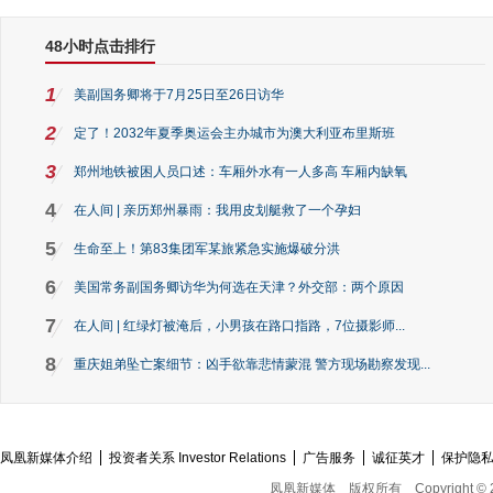
48小时点击排行
1
美副国务卿将于7月25日至26日访华
2
定了！2032年夏季奥运会主办城市为澳大利亚布里斯班
3
郑州地铁被困人员口述：车厢外水有一人多高 车厢内缺氧
4
在人间 | 亲历郑州暴雨：我用皮划艇救了一个孕妇
5
生命至上！第83集团军某旅紧急实施爆破分洪
6
美国常务副国务卿访华为何选在天津？外交部：两个原因
7
在人间 | 红绿灯被淹后，小男孩在路口指路，7位摄影师...
8
重庆姐弟坠亡案细节：凶手欲靠悲情蒙混 警方现场勘察发现...
凤凰新媒体介绍
投资者关系 Investor Relations
广告服务
诚征英才
保护隐
凤凰新媒体
版权所有
Copyright © 