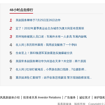
48小时点击排行
1
美副国务卿将于7月25日至26日访华
2
定了！2032年夏季奥运会主办城市为澳大利亚布里斯班
3
郑州地铁被困人员口述：车厢外水有一人多高 车厢内缺氧
4
在人间 | 亲历郑州暴雨：我用皮划艇救了一个孕妇
5
生命至上！第83集团军某旅紧急实施爆破分洪
6
美国常务副国务卿访华为何选在天津？外交部：两个原因
7
在人间 | 红绿灯被淹后，小男孩在路口指路，7位摄影师...
8
重庆姐弟坠亡案细节：凶手欲靠悲情蒙混 警方现场勘察发现...
凤凰新媒体介绍
投资者关系 Investor Relations
广告服务
诚征英才
保护隐
凤凰新媒体
版权所有
Copyright © 