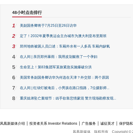
48小时点击排行
1
美副国务卿将于7月25日至26日访华
2
定了！2032年夏季奥运会主办城市为澳大利亚布里斯班
3
郑州地铁被困人员口述：车厢外水有一人多高 车厢内缺氧
4
在人间 | 亲历郑州暴雨：我用皮划艇救了一个孕妇
5
生命至上！第83集团军某旅紧急实施爆破分洪
6
美国常务副国务卿访华为何选在天津？外交部：两个原因
7
在人间 | 红绿灯被淹后，小男孩在路口指路，7位摄影师...
8
重庆姐弟坠亡案细节：凶手欲靠悲情蒙混 警方现场勘察发现...
凤凰新媒体介绍
投资者关系 Investor Relations
广告服务
诚征英才
保护隐
凤凰新媒体
版权所有
Copyright © 