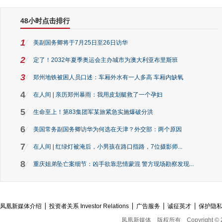
48小时点击排行
1
美副国务卿将于7月25日至26日访华
2
定了！2032年夏季奥运会主办城市为澳大利亚布里斯班
3
郑州地铁被困人员口述：车厢外水有一人多高 车厢内缺氧
4
在人间 | 亲历郑州暴雨：我用皮划艇救了一个孕妇
5
生命至上！第83集团军某旅紧急实施爆破分洪
6
美国常务副国务卿访华为何选在天津？外交部：两个原因
7
在人间 | 红绿灯被淹后，小男孩在路口指路，7位摄影师...
8
重庆姐弟坠亡案细节：凶手欲靠悲情蒙混 警方现场勘察发现...
凤凰新媒体介绍
投资者关系 Investor Relations
广告服务
诚征英才
保护隐
凤凰新媒体
版权所有
Copyright © 