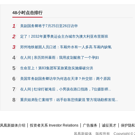
48小时点击排行
1
美副国务卿将于7月25日至26日访华
2
定了！2032年夏季奥运会主办城市为澳大利亚布里斯班
3
郑州地铁被困人员口述：车厢外水有一人多高 车厢内缺氧
4
在人间 | 亲历郑州暴雨：我用皮划艇救了一个孕妇
5
生命至上！第83集团军某旅紧急实施爆破分洪
6
美国常务副国务卿访华为何选在天津？外交部：两个原因
7
在人间 | 红绿灯被淹后，小男孩在路口指路，7位摄影师...
8
重庆姐弟坠亡案细节：凶手欲靠悲情蒙混 警方现场勘察发现...
凤凰新媒体介绍
投资者关系 Investor Relations
广告服务
诚征英才
保护隐
凤凰新媒体
版权所有
Copyright © 