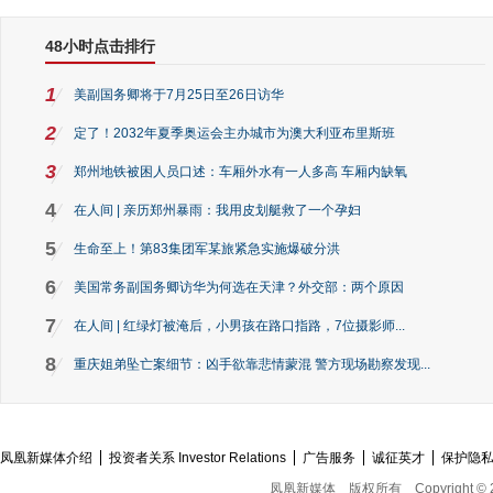
48小时点击排行
1
美副国务卿将于7月25日至26日访华
2
定了！2032年夏季奥运会主办城市为澳大利亚布里斯班
3
郑州地铁被困人员口述：车厢外水有一人多高 车厢内缺氧
4
在人间 | 亲历郑州暴雨：我用皮划艇救了一个孕妇
5
生命至上！第83集团军某旅紧急实施爆破分洪
6
美国常务副国务卿访华为何选在天津？外交部：两个原因
7
在人间 | 红绿灯被淹后，小男孩在路口指路，7位摄影师...
8
重庆姐弟坠亡案细节：凶手欲靠悲情蒙混 警方现场勘察发现...
凤凰新媒体介绍
投资者关系 Investor Relations
广告服务
诚征英才
保护隐
凤凰新媒体
版权所有
Copyright © 