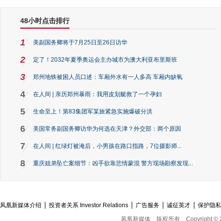
48小时点击排行
1
美副国务卿将于7月25日至26日访华
2
定了！2032年夏季奥运会主办城市为澳大利亚布里斯班
3
郑州地铁被困人员口述：车厢外水有一人多高 车厢内缺氧
4
在人间 | 亲历郑州暴雨：我用皮划艇救了一个孕妇
5
生命至上！第83集团军某旅紧急实施爆破分洪
6
美国常务副国务卿访华为何选在天津？外交部：两个原因
7
在人间 | 红绿灯被淹后，小男孩在路口指路，7位摄影师...
8
重庆姐弟坠亡案细节：凶手欲靠悲情蒙混 警方现场勘察发现...
凤凰新媒体介绍
投资者关系 Investor Relations
广告服务
诚征英才
保护隐
凤凰新媒体
版权所有
Copyright © 