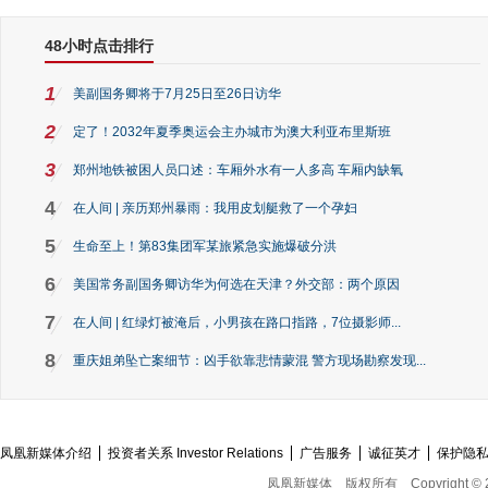
48小时点击排行
1
美副国务卿将于7月25日至26日访华
2
定了！2032年夏季奥运会主办城市为澳大利亚布里斯班
3
郑州地铁被困人员口述：车厢外水有一人多高 车厢内缺氧
4
在人间 | 亲历郑州暴雨：我用皮划艇救了一个孕妇
5
生命至上！第83集团军某旅紧急实施爆破分洪
6
美国常务副国务卿访华为何选在天津？外交部：两个原因
7
在人间 | 红绿灯被淹后，小男孩在路口指路，7位摄影师...
8
重庆姐弟坠亡案细节：凶手欲靠悲情蒙混 警方现场勘察发现...
凤凰新媒体介绍
投资者关系 Investor Relations
广告服务
诚征英才
保护隐
凤凰新媒体
版权所有
Copyright © 