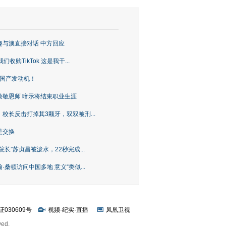
趣与澳直接对话 中方回应
购TikTok 这是我干...
上国产发动机！
致敬恩师 暗示将结束职业生涯
校长反击打掉其3颗牙，双双被刑...
是交换
长”苏贞昌被泼水，22秒完成...
桑顿访问中国多地 意义“类似...
证030609号
视频
·
纪实
·
直播
凤凰卫视
ved.