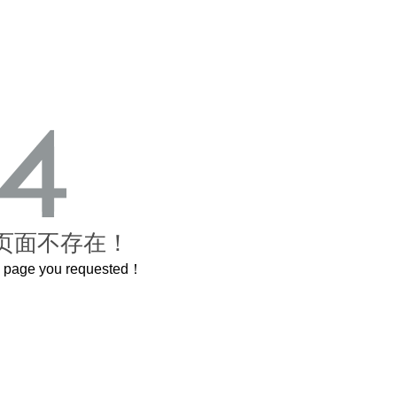
页面不存在！
he page you requested！
个3.2米的长卷，还原了600岁的紫禁城
曲奇届