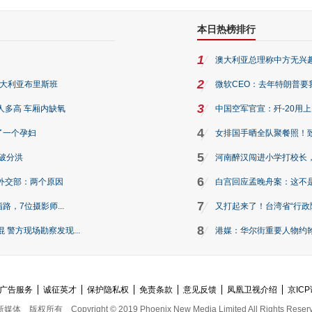
本日热榜排行
1
澳大利亚总理称中方无兴
2
澳大利亚布里斯班
微软CEO：去年特朗普要我们收
3
人多高 车厢内缺氧
中国空军官宣：歼-20用
4
了一个孕妇
女排国手晒全队聚餐照！
5
破分洪
河南醉汉闯进小学打校长，
6
外交部：两个原因
白宫回应孟晚舟案：这不
7
路，7位摄影师...
又打起来了！台湾省“行政院
8
警方现场勘察发现...
港媒：华尔街重要人物约翰·
广告服务
诚征英才
保护隐私权
免责条款
意见反馈
凤凰卫视介绍
京ICP
新媒体
版权所有
Copyright © 2019 Phoenix New Media Limited All Rights Reser