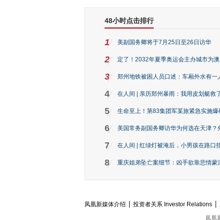
48小时点击排行
1
美副国务卿将于7月25日至26日访华
2
定了！2032年夏季奥运会主办城市为
3
郑州地铁被困人员口述：车厢外水有一
4
在人间 | 亲历郑州暴雨：我用皮划艇救
5
生命至上！第83集团军某旅紧急实施爆
6
美国常务副国务卿访华为何选在天津？
7
在人间 | 红绿灯被淹后，小男孩在路口指
8
重庆姐弟坠亡案细节：凶手欲靠悲情蒙混 
凤凰新媒体介绍
投资者关系 Investor Relations
凤凰