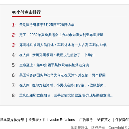
48小时点击排行
1
美副国务卿将于7月25日至26日访华
2
定了！2032年夏季奥运会主办城市为澳大利亚布里斯班
3
郑州地铁被困人员口述：车厢外水有一人多高 车厢内缺氧
4
在人间 | 亲历郑州暴雨：我用皮划艇救了一个孕妇
5
生命至上！第83集团军某旅紧急实施爆破分洪
6
美国常务副国务卿访华为何选在天津？外交部：两个原因
7
在人间 | 红绿灯被淹后，小男孩在路口指路，7位摄影师...
8
重庆姐弟坠亡案细节：凶手欲靠悲情蒙混 警方现场勘察发现...
凤凰新媒体介绍
投资者关系 Investor Relations
广告服务
诚征英才
保护隐
凤凰新媒体
版权所有
Copyright © 