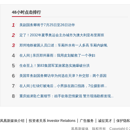
48小时点击排行
1
美副国务卿将于7月25日至26日访华
2
定了！2032年夏季奥运会主办城市为澳大利亚布里斯班
3
郑州地铁被困人员口述：车厢外水有一人多高 车厢内缺氧
4
在人间 | 亲历郑州暴雨：我用皮划艇救了一个孕妇
5
生命至上！第83集团军某旅紧急实施爆破分洪
6
美国常务副国务卿访华为何选在天津？外交部：两个原因
7
在人间 | 红绿灯被淹后，小男孩在路口指路，7位摄影师...
8
重庆姐弟坠亡案细节：凶手欲靠悲情蒙混 警方现场勘察发现...
凤凰新媒体介绍
投资者关系 Investor Relations
广告服务
诚征英才
保护隐
凤凰新媒体
版权所有
Copyright © 