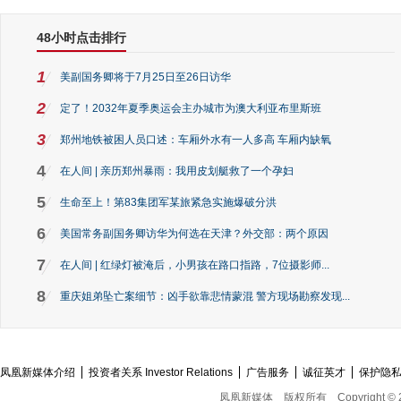
48小时点击排行
1
美副国务卿将于7月25日至26日访华
2
定了！2032年夏季奥运会主办城市为澳大利亚布里斯班
3
郑州地铁被困人员口述：车厢外水有一人多高 车厢内缺氧
4
在人间 | 亲历郑州暴雨：我用皮划艇救了一个孕妇
5
生命至上！第83集团军某旅紧急实施爆破分洪
6
美国常务副国务卿访华为何选在天津？外交部：两个原因
7
在人间 | 红绿灯被淹后，小男孩在路口指路，7位摄影师...
8
重庆姐弟坠亡案细节：凶手欲靠悲情蒙混 警方现场勘察发现...
凤凰新媒体介绍
投资者关系 Investor Relations
广告服务
诚征英才
保护隐
凤凰新媒体
版权所有
Copyright © 