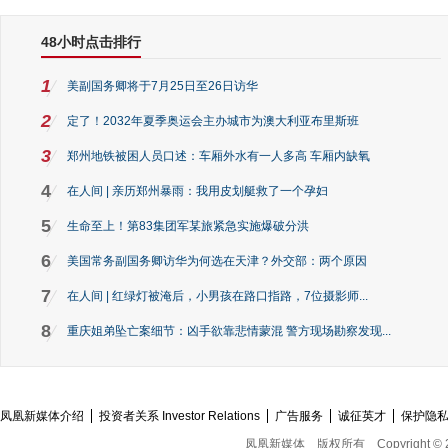
48小时点击排行
1
美副国务卿将于7月25日至26日访华
2
定了！2032年夏季奥运会主办城市为澳大利亚布里斯班
3
郑州地铁被困人员口述：车厢外水有一人多高 车厢内缺氧
4
在人间 | 亲历郑州暴雨：我用皮划艇救了一个孕妇
5
生命至上！第83集团军某旅紧急实施爆破分洪
6
美国常务副国务卿访华为何选在天津？外交部：两个原因
7
在人间 | 红绿灯被淹后，小男孩在路口指路，7位摄影师...
8
重庆姐弟坠亡案细节：凶手欲靠悲情蒙混 警方现场勘察发现...
凤凰新媒体介绍
投资者关系 Investor Relations
广告服务
诚征英才
保护隐
凤凰新媒体
版权所有
Copyright © 