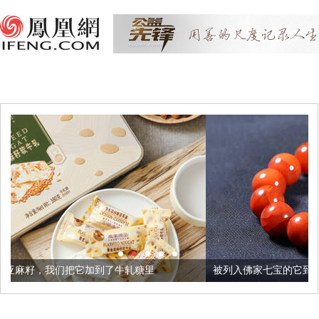
到了牛轧糖里
被列入佛家七宝的它到底有多美？