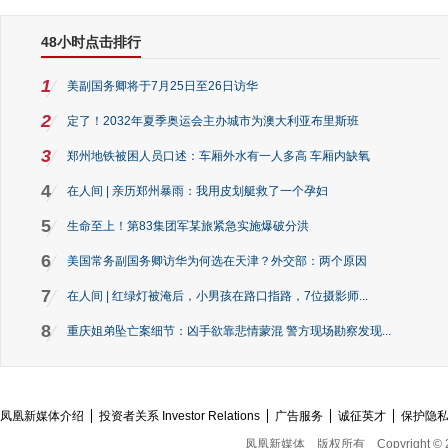
48小时点击排行
1
美副国务卿将于7月25日至26日访华
2
定了！2032年夏季奥运会主办城市为澳大利亚布里斯班
3
郑州地铁被困人员口述：车厢外水有一人多高 车厢内缺氧
4
在人间 | 亲历郑州暴雨：我用皮划艇救了一个孕妇
5
生命至上！第83集团军某旅紧急实施爆破分洪
6
美国常务副国务卿访华为何选在天津？外交部：两个原因
7
在人间 | 红绿灯被淹后，小男孩在路口指路，7位摄影师...
8
重庆姐弟坠亡案细节：凶手欲靠悲情蒙混 警方现场勘察发现...
凤凰新媒体介绍
投资者关系 Investor Relations
广告服务
诚征英才
保护隐
凤凰新媒体
版权所有
Copyright © 