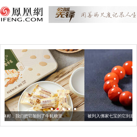
到了牛轧糖里
被列入佛家七宝的它到底有多美？