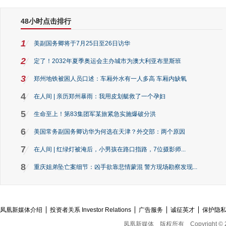
48小时点击排行
1
美副国务卿将于7月25日至26日访华
2
定了！2032年夏季奥运会主办城市为澳大利亚布里斯班
3
郑州地铁被困人员口述：车厢外水有一人多高 车厢内缺氧
4
在人间 | 亲历郑州暴雨：我用皮划艇救了一个孕妇
5
生命至上！第83集团军某旅紧急实施爆破分洪
6
美国常务副国务卿访华为何选在天津？外交部：两个原因
7
在人间 | 红绿灯被淹后，小男孩在路口指路，7位摄影师...
8
重庆姐弟坠亡案细节：凶手欲靠悲情蒙混 警方现场勘察发现...
凤凰新媒体介绍
投资者关系 Investor Relations
广告服务
诚征英才
保护隐
凤凰新媒体
版权所有
Copyright © 