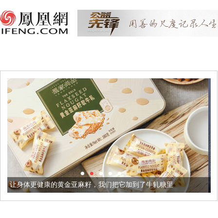
金亚麻籽，我们把它加到了牛轧糖里
被列入佛家七宝的它到