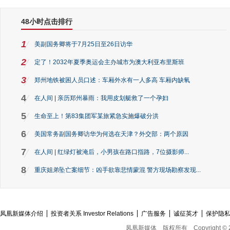
48小时点击排行
1
美副国务卿将于7月25日至26日访华
2
定了！2032年夏季奥运会主办城市为澳大利亚布里斯班
3
郑州地铁被困人员口述：车厢外水有一人多高 车厢内缺氧
4
在人间 | 亲历郑州暴雨：我用皮划艇救了一个孕妇
5
生命至上！第83集团军某旅紧急实施爆破分洪
6
美国常务副国务卿访华为何选在天津？外交部：两个原因
7
在人间 | 红绿灯被淹后，小男孩在路口指路，7位摄影师...
8
重庆姐弟坠亡案细节：凶手欲靠悲情蒙混 警方现场勘察发现...
凤凰新媒体介绍
投资者关系 Investor Relations
广告服务
诚征英才
保护隐
凤凰新媒体
版权所有
Copyright © 