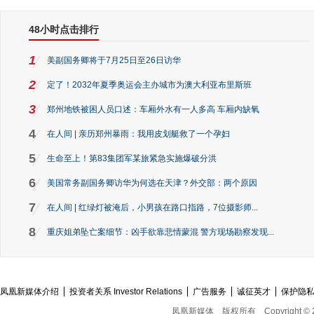
48小时点击排行
1
美副国务卿将于7月25日至26日访华
2
定了！2032年夏季奥运会主办城市为澳大利亚布里斯班
3
郑州地铁被困人员口述：车厢外水有一人多高 车厢内缺氧
4
在人间 | 亲历郑州暴雨：我用皮划艇救了一个孕妇
5
生命至上！第83集团军某旅紧急实施爆破分洪
6
美国常务副国务卿访华为何选在天津？外交部：两个原因
7
在人间 | 红绿灯被淹后，小男孩在路口指路，7位摄影师...
8
重庆姐弟坠亡案细节：凶手欲靠悲情蒙混 警方现场勘察发现...
凤凰新媒体介绍
投资者关系 Investor Relations
广告服务
诚征英才
保护隐
凤凰新媒体
版权所有
Copyright © 