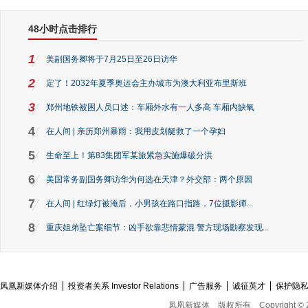
48小时点击排行
1
美副国务卿将于7月25日至26日访华
2
定了！2032年夏季奥运会主办城市为澳大利亚布里斯班
3
郑州地铁被困人员口述：车厢外水有一人多高 车厢内缺氧
4
在人间 | 亲历郑州暴雨：我用皮划艇救了一个孕妇
5
生命至上！第83集团军某旅紧急实施爆破分洪
6
美国常务副国务卿访华为何选在天津？外交部：两个原因
7
在人间 | 红绿灯被淹后，小男孩在路口指路，7位摄影师...
8
重庆姐弟坠亡案细节：凶手欲靠悲情蒙混 警方现场勘察发现...
凤凰新媒体介绍
投资者关系 Investor Relations
广告服务
诚征英才
保护隐
凤凰新媒体
版权所有
Copyright © 