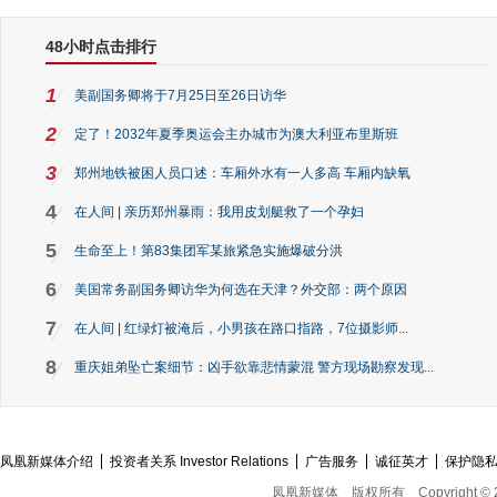
48小时点击排行
1
美副国务卿将于7月25日至26日访华
2
定了！2032年夏季奥运会主办城市为澳大利亚布里斯班
3
郑州地铁被困人员口述：车厢外水有一人多高 车厢内缺氧
4
在人间 | 亲历郑州暴雨：我用皮划艇救了一个孕妇
5
生命至上！第83集团军某旅紧急实施爆破分洪
6
美国常务副国务卿访华为何选在天津？外交部：两个原因
7
在人间 | 红绿灯被淹后，小男孩在路口指路，7位摄影师...
8
重庆姐弟坠亡案细节：凶手欲靠悲情蒙混 警方现场勘察发现...
凤凰新媒体介绍
投资者关系 Investor Relations
广告服务
诚征英才
保护隐
凤凰新媒体
版权所有
Copyright © 