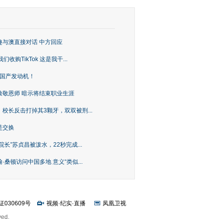
趣与澳直接对话 中方回应
购TikTok 这是我干...
上国产发动机！
致敬恩师 暗示将结束职业生涯
校长反击打掉其3颗牙，双双被刑...
是交换
长”苏贞昌被泼水，22秒完成...
桑顿访问中国多地 意义“类似...
证030609号
视频
·
纪实
·
直播
凤凰卫视
ved.