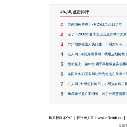
48小时点击排行
1
美副国务卿将于7月25日至26日访华
2
定了！2032年夏季奥运会主办城市为
3
郑州地铁被困人员口述：车厢外水有一
4
在人间 | 亲历郑州暴雨：我用皮划艇救
5
生命至上！第83集团军某旅紧急实施爆
6
美国常务副国务卿访华为何选在天津？
7
在人间 | 红绿灯被淹后，小男孩在路口指
8
重庆姐弟坠亡案细节：凶手欲靠悲情蒙混 
凤凰新媒体介绍
投资者关系 Investor Relations
凤凰