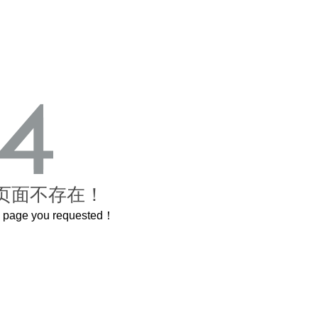
页面不存在！
he page you requested！
这个3.2米的长卷，还原了600岁的紫禁城