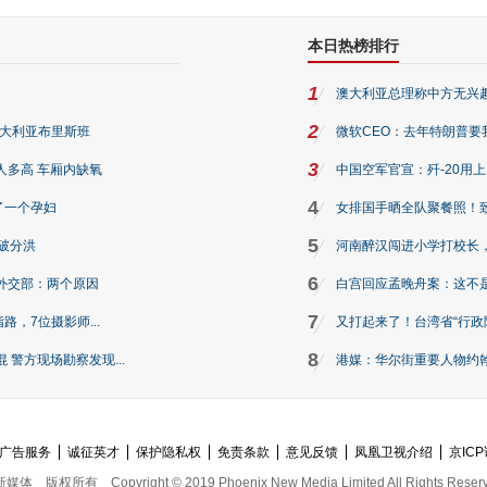
本日热榜排行
1
澳大利亚总理称中方无兴
2
澳大利亚布里斯班
微软CEO：去年特朗普要我们收
3
人多高 车厢内缺氧
中国空军官宣：歼-20用
4
了一个孕妇
女排国手晒全队聚餐照！
5
破分洪
河南醉汉闯进小学打校长，
6
外交部：两个原因
白宫回应孟晚舟案：这不
7
路，7位摄影师...
又打起来了！台湾省“行政院
8
警方现场勘察发现...
港媒：华尔街重要人物约翰·
广告服务
诚征英才
保护隐私权
免责条款
意见反馈
凤凰卫视介绍
京ICP
新媒体
版权所有
Copyright © 2019 Phoenix New Media Limited All Rights Reser