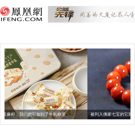
它加到了牛轧糖里
被列入佛家七宝的它到底有多美？