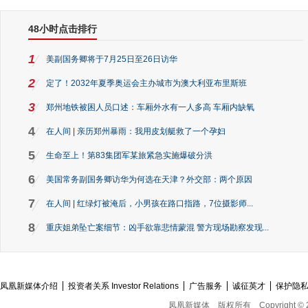
48小时点击排行
1
美副国务卿将于7月25日至26日访华
2
定了！2032年夏季奥运会主办城市为澳大利亚布里斯班
3
郑州地铁被困人员口述：车厢外水有一人多高 车厢内缺氧
4
在人间 | 亲历郑州暴雨：我用皮划艇救了一个孕妇
5
生命至上！第83集团军某旅紧急实施爆破分洪
6
美国常务副国务卿访华为何选在天津？外交部：两个原因
7
在人间 | 红绿灯被淹后，小男孩在路口指路，7位摄影师...
8
重庆姐弟坠亡案细节：凶手欲靠悲情蒙混 警方现场勘察发现...
凤凰新媒体介绍
投资者关系 Investor Relations
广告服务
诚征英才
保护隐
凤凰新媒体
版权所有
Copyright © 