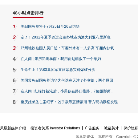
48小时点击排行
1
美副国务卿将于7月25日至26日访华
2
定了！2032年夏季奥运会主办城市为澳大利亚布里斯班
3
郑州地铁被困人员口述：车厢外水有一人多高 车厢内缺氧
4
在人间 | 亲历郑州暴雨：我用皮划艇救了一个孕妇
5
生命至上！第83集团军某旅紧急实施爆破分洪
6
美国常务副国务卿访华为何选在天津？外交部：两个原因
7
在人间 | 红绿灯被淹后，小男孩在路口指路，7位摄影师...
8
重庆姐弟坠亡案细节：凶手欲靠悲情蒙混 警方现场勘察发现...
凤凰新媒体介绍
投资者关系 Investor Relations
广告服务
诚征英才
保护隐
凤凰新媒体
版权所有
Copyright © 